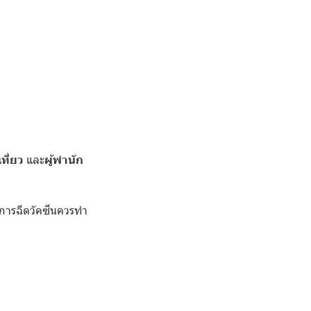
เที่ยว
และ
ผู้พำนัก
การฉีดวัคซีนควรทำ