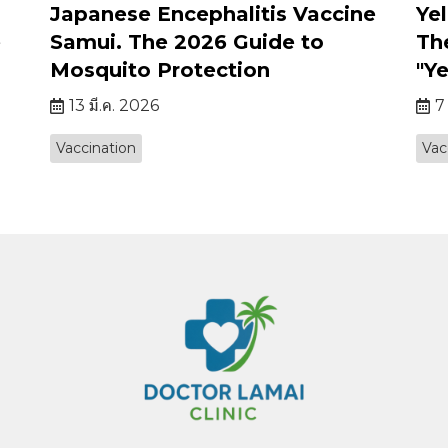
Japanese Encephalitis Vaccine
Ye
e
Samui. The 2026 Guide to
Th
Mosquito Protection
"Y
13 มี.ค. 2026
7
Vaccination
Vac