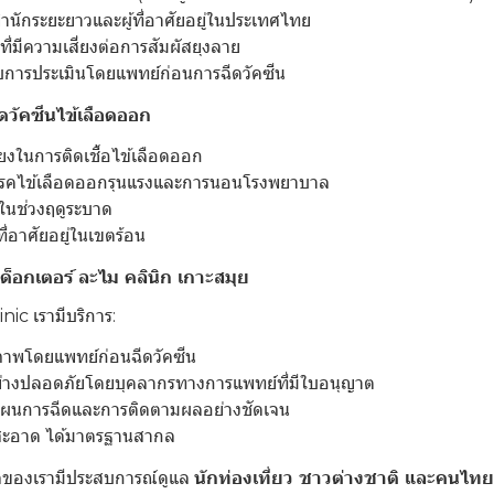
พำนักระยะยาวและผู้ที่อาศัยอยู่ในประเทศไทย
่นที่มีความเสี่ยงต่อการสัมผัสยุงลาย
ับการประเมินโดยแพทย์ก่อนการฉีดวัคซีน
วัคซีนไข้เลือดออก
ยงในการติดเชื้อไข้เลือดออก
รคไข้เลือดออกรุนแรงและการนอนโรงพยาบาล
นในช่วงฤดูระบาด
ี่อาศัยอยู่ในเขตร้อน
่ด็อกเตอร์ ละไม คลินิก เกาะสมุย
nic เรามีบริการ:
ภาพโดยแพทย์ก่อนฉีดวัคซีน
ย่างปลอดภัยโดยบุคลากรทางการแพทย์ที่มีใบอนุญาต
แผนการฉีดและการติดตามผลอย่างชัดเจน
ะอาด ได้มาตรฐานสากล
ของเรามีประสบการณ์ดูแล
นักท่องเที่ยว ชาวต่างชาติ และคนไทย